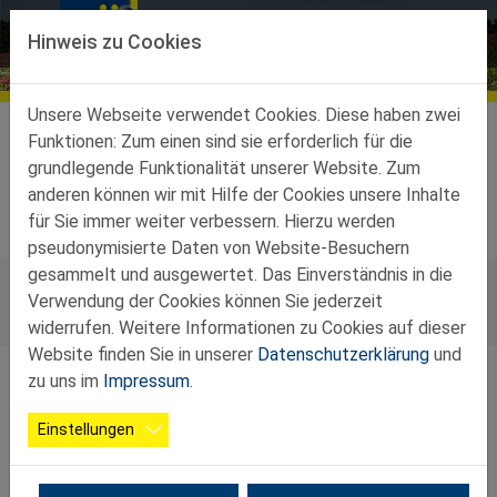
Direkt zur Hauptnavigation springen
Direkt zum Inhalt springen
Hinweis zu Cookies
Martinsberg
Unsere Webseite verwendet Cookies. Diese haben zwei
Ortsgruppen
Martinsberg
Vorstand
Funktionen: Zum einen sind sie erforderlich für die
grundlegende Funktionalität unserer Website. Zum
Vorstand
anderen können wir mit Hilfe der Cookies unsere Inhalte
für Sie immer weiter verbessern. Hierzu werden
pseudonymisierte Daten von Website-Besuchern
gesammelt und ausgewertet. Das Einverständnis in die
Verwendung der Cookies können Sie jederzeit
widerrufen. Weitere Informationen zu Cookies auf dieser
Website finden Sie in unserer
Datenschutzerklärung
und
zu uns im
Impressum
.
Obmann
Einstellungen
Franz Hofbauer
hofbauer.oed@wvnet.at