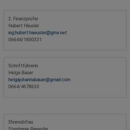
2. Finanzprüfer
Hubert Häusler
​​​​​​​ing.hubert.haeusler@gmx.net
​​​​​​​06644/1850331
Schriftführerin
Helga Bauer
helgajohannabauer@gmail.com
0664/4678633
Ehrenobfrau
Stephanie Rameder