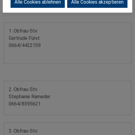
Alle Cookies ablehnen
Alle Cookies akzeptieren
0664/1857610
1. Obfrau-Stv.
Gertrude Fürst
0664/4422159
2. Obfrau-Stv.
Stephanie Rameder
0664/8595621
3. Obfrau-Stv.