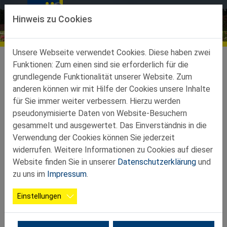
Direkt zur Hauptnavigation springen
Direkt zum Inhalt springen
Hinweis zu Cookies
Kottes-Purk
Unsere Webseite verwendet Cookies. Diese haben zwei
Ortsgruppen
Kottes-Purk
Funktionen: Zum einen sind sie erforderlich für die
grundlegende Funktionalität unserer Website. Zum
--
Vorstand
Website der Vereine bei der Gemeinde
anderen können wir mit Hilfe der Cookies unsere Inhalte
für Sie immer weiter verbessern. Hierzu werden
pseudonymisierte Daten von Website-Besuchern
Neuwahl 18.12.2025
gesammelt und ausgewertet. Das Einverständnis in die
Verwendung der Cookies können Sie jederzeit
widerrufen. Weitere Informationen zu Cookies auf dieser
Website finden Sie in unserer
Datenschutzerklärung
und
zu uns im
Impressum
.
Einstellungen