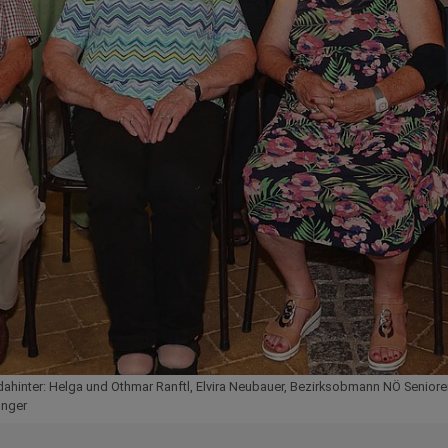
ahinter: Helga und Othmar Ranftl, Elvira Neubauer, Bezirksobmann NÖ Senioren
inger