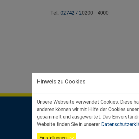
Tel.:
02742 / 2
0200 - 4000
Hinweis zu Cookies
Unsere Webseite verwendet Cookies. Diese habe
anderen können wir mit Hilfe der Cookies unse
Kontakt Landesgeschäftsstelle
gesammelt und ausgewertet. Das Einverständnis
Ferstlergasse 4/3, 3100 St. Pölten
Website finden Sie in unserer
Datenschutzerkl
Büroöffnungszeiten:
Mo-Do von 8:00 - 12:00 Uhr und von 13:00 - 16
Einstellungen